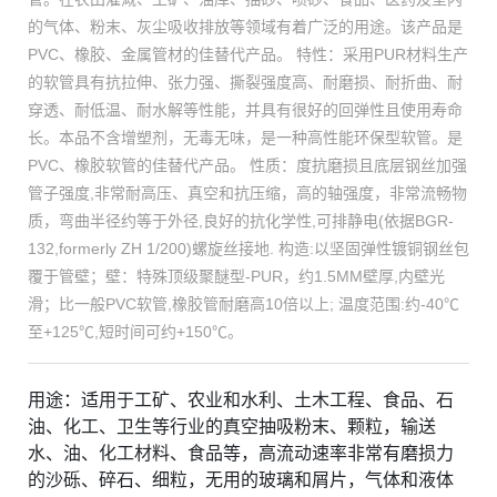
的气体、粉末、灰尘吸收排放等领域有着广泛的用途。该产品是
PVC、橡胶、金属管材的佳替代产品。 特性：采用PUR材料生产
的软管具有抗拉伸、张力强、撕裂强度高、耐磨损、耐折曲、耐
穿透、耐低温、耐水解等性能，并具有很好的回弹性且使用寿命
长。本品不含增塑剂，无毒无味，是一种高性能环保型软管。是
PVC、橡胶软管的佳替代产品。 性质：度抗磨损且底层钢丝加强
管子强度,非常耐高压、真空和抗压缩，高的轴强度，非常流畅物
质，弯曲半径约等于外径,良好的抗化学性,可排静电(依据BGR-
132,formerly ZH 1/200)螺旋丝接地. 构造:以坚固弹性镀铜钢丝包
覆于管壁；壁：特殊顶级聚醚型-PUR，约1.5MM壁厚,内壁光
滑；比一般PVC软管,橡胶管耐磨高10倍以上; 温度范围:约-40℃
至+125℃,短时间可约+150℃。
用途：适用于工矿、农业和水利、土木工程、食品、石
油、化工、卫生等行业的真空抽吸粉末、颗粒，输送
水、油、化工材料、食品等，高流动速率非常有磨损力
的沙砾、碎石、细粒，无用的玻璃和屑片，气体和液体