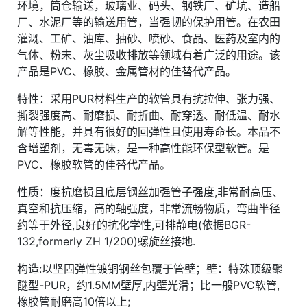
环境，筒仓输送，玻璃业、码头、钢铁厂、矿坑、造船
厂、水泥厂等的输送用管，当强韧的保护用管。在农田
灌溉、工矿、油库、抽砂、喷砂、食品、医药及室内的
气体、粉末、灰尘吸收排放等领域有着广泛的用途。该
产品是PVC、橡胶、金属管材的佳替代产品。
特性：采用PUR材料生产的软管具有抗拉伸、张力强、
撕裂强度高、耐磨损、耐折曲、耐穿透、耐低温、耐水
解等性能，并具有很好的回弹性且使用寿命长。本品不
含增塑剂，无毒无味，是一种高性能环保型软管。是
PVC、橡胶软管的佳替代产品。
性质：度抗磨损且底层钢丝加强管子强度,非常耐高压、
真空和抗压缩，高的轴强度，非常流畅物质，弯曲半径
约等于外径,良好的抗化学性,可排静电(依据BGR-
132,formerly ZH 1/200)螺旋丝接地.
构造:以坚固弹性镀铜钢丝包覆于管壁；壁：特殊顶级聚
醚型-PUR，约1.5MM壁厚,内壁光滑；比一般PVC软管,
橡胶管耐磨高10倍以上;