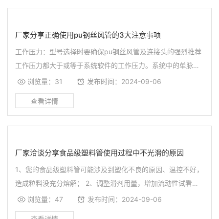
厂家分享正确使用pu钢丝风管的3大注意事项
工作压力：型号选择时要确保pu钢丝风管及连接头的强烈推荐
工作压力都大于或等于系统软件的工作压力。系统中的单脉冲
压力或高值压力务必小于或等于pu钢丝风管总程的工作压
浏览量：31
发布时间：2024-09-06
力。
厂家洽谈分享食品级塑料管使用过程中不光滑的原因
1、您的食品级塑料管可能涉及到塑化不良的原因、温控不好，
造成粒料没充分熔解； 2、调整滑剂用量，增加流动性试看；
3、是不是只出现在整条线上的规律，那么建议您检查模具。
浏览量：47
发布时间：2024-09-06