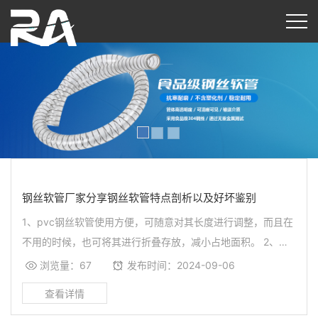
钢丝软管厂家分享钢丝软管特点剖析以及好坏鉴别
1、pvc钢丝软管使用方便，可随意对其长度进行调整，而且在
不用的时候，也可将其进行折叠存放，减小占地面积。 2、
pvc钢丝软管具有较强的耐腐蚀性和抗变形性，在使用过程中
浏览量：67
发布时间：2024-09-06
不容易发生老化、变形、开裂等现象。与其他塑料管相比，它
的使用期限会更长一些，有用功能也会更好一些。