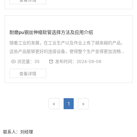
耐磨pu钢丝伸缩软管选择方法及应用介绍
随着工业的发展，在工业生产以及作业上有了越来越的产品，
这些产品能够更好的连接设备，使得整个生产变得更加流畅，
耐磨pu钢丝伸缩软管就是其中一种。PU钢丝耐磨软管主要用在
浏览量：35
发布时间：2024-09-06
耐磨性物质的抽吸输送上，常用于固体颗粒和气体输送，抽吸
纸屑，纺织纤维，输送尘土和粉末，也用于保护软管，用于对
抗性磨损，输送耐磨性固体颗粒，木工机械，也经常用做沙土
抽吸软管，石子的输送软管，垃圾收集车，环卫车软管，扫地
车软管，树叶抽吸软管，谷物输送，乃以耐真空和耐负压。
«
1
»
联系人：刘经理