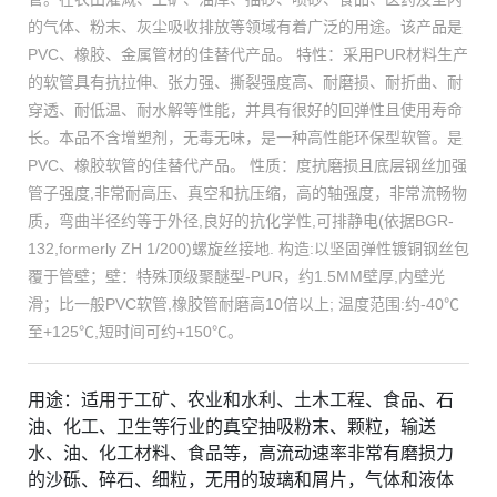
的气体、粉末、灰尘吸收排放等领域有着广泛的用途。该产品是
PVC、橡胶、金属管材的佳替代产品。 特性：采用PUR材料生产
的软管具有抗拉伸、张力强、撕裂强度高、耐磨损、耐折曲、耐
穿透、耐低温、耐水解等性能，并具有很好的回弹性且使用寿命
长。本品不含增塑剂，无毒无味，是一种高性能环保型软管。是
PVC、橡胶软管的佳替代产品。 性质：度抗磨损且底层钢丝加强
管子强度,非常耐高压、真空和抗压缩，高的轴强度，非常流畅物
质，弯曲半径约等于外径,良好的抗化学性,可排静电(依据BGR-
132,formerly ZH 1/200)螺旋丝接地. 构造:以坚固弹性镀铜钢丝包
覆于管壁；壁：特殊顶级聚醚型-PUR，约1.5MM壁厚,内壁光
滑；比一般PVC软管,橡胶管耐磨高10倍以上; 温度范围:约-40℃
至+125℃,短时间可约+150℃。
用途：适用于工矿、农业和水利、土木工程、食品、石
油、化工、卫生等行业的真空抽吸粉末、颗粒，输送
水、油、化工材料、食品等，高流动速率非常有磨损力
的沙砾、碎石、细粒，无用的玻璃和屑片，气体和液体