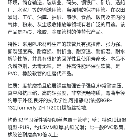
环境，筒仓输送，玻璃业、码头、钢铁厂、矿坑、造船
厂、水泥厂等的输送用管，当强韧的保护用管。在农田
灌溉、工矿、油库、抽砂、喷砂、食品、医药及室内的
气体、粉末、灰尘吸收排放等领域有着广泛的用途。该
产品是PVC、橡胶、金属管材的佳替代产品。
特性：采用PUR材料生产的软管具有抗拉伸、张力强、
撕裂强度高、耐磨损、耐折曲、耐穿透、耐低温、耐水
解等性能，并具有很好的回弹性且使用寿命长。本品不
含增塑剂，无毒无味，是一种高性能环保型软管。是
PVC、橡胶软管的佳替代产品。
性质：度抗磨损且底层钢丝加强管子强度,非常耐高压、
真空和抗压缩，高的轴强度，非常流畅物质，弯曲半径
约等于外径,良好的抗化学性,可排静电(依据BGR-
132,formerly ZH 1/200)螺旋丝接地.
构造:以坚固弹性镀铜钢丝包覆于管壁；壁：特殊顶级聚
醚型-PUR，约1.5MM壁厚,内壁光滑；比一般PVC软管,
橡胶管耐磨高10倍以上;